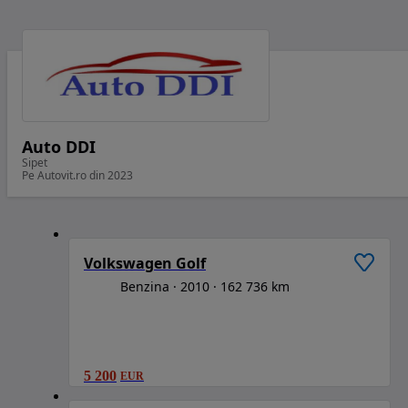
Auto DDI
Sipet
Pe Autovit.ro din 2023
1
/
6
Volkswagen Golf
Benzina
2010
162 736 km
5 200
EUR
1
/
6